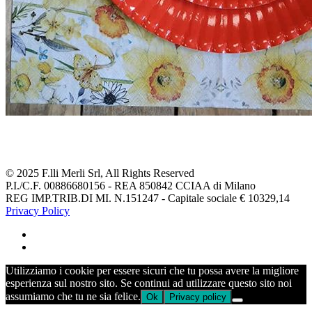
© 2025 F.lli Merli Srl, All Rights Reserved
P.I./C.F. 00886680156 - REA 850842 CCIAA di Milano
REG IMP.TRIB.DI MI. N.151247 - Capitale sociale € 10329,14
Privacy Policy
Utilizziamo i cookie per essere sicuri che tu possa avere la migliore
esperienza sul nostro sito. Se continui ad utilizzare questo sito noi
assumiamo che tu ne sia felice.
Ok
Privacy policy