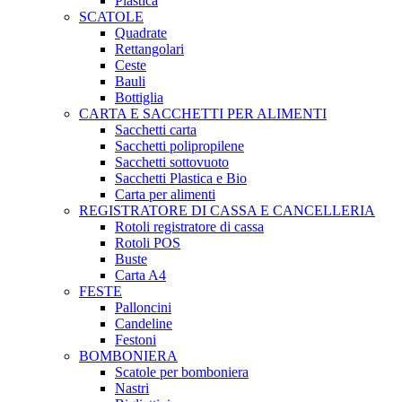
Plastica
SCATOLE
Quadrate
Rettangolari
Ceste
Bauli
Bottiglia
CARTA E SACCHETTI PER ALIMENTI
Sacchetti carta
Sacchetti polipropilene
Sacchetti sottovuoto
Sacchetti Plastica e Bio
Carta per alimenti
REGISTRATORE DI CASSA E CANCELLERIA
Rotoli registratore di cassa
Rotoli POS
Buste
Carta A4
FESTE
Palloncini
Candeline
Festoni
BOMBONIERA
Scatole per bomboniera
Nastri