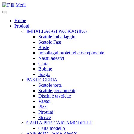
Home
Prodotti
IMBALLAGGI PACKAGING
Scatole imballaggio
Scatole Fast
Buste
Imballaggi protettivi e riempimento
Nastri adesivi
Carta
Bobine
Spago
PASTICCERIA
Scatole torta
Scatole per alimenti
Dischi e tavolette
Vassoi
Pizzi
Pirottini
Strisce
CARTA PER CARTAMODELLI
Carta modello
ASPORTO TAKE AWAY