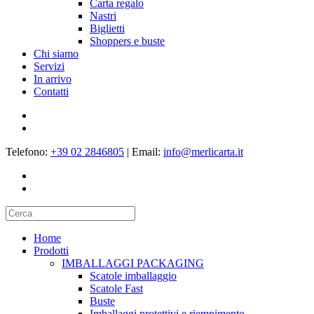
Carta regalo
Nastri
Biglietti
Shoppers e buste
Chi siamo
Servizi
In arrivo
Contatti
Telefono:
+39 02 2846805
|
Email:
info@merlicarta.it
Home
Prodotti
IMBALLAGGI PACKAGING
Scatole imballaggio
Scatole Fast
Buste
Imballaggi protettivi e riempimento