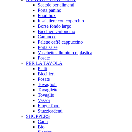
Scatole per alimenti
Porta panino
Food box
Insalatiere con coperchio
Borse fondo largo
Bicchieri cartoncino
Cannucce
Palette caffè cappuccino
Porta salse
Vaschette alluminio e plastica
Posate
PER LA TAVOLA
Piatti
Bicchieri
Posate
Tovaglioli
Tovagliette
Tovaglie
Vassoi
Finger food
Stuzzicadenti
SHOPPERS
Carta
Bio