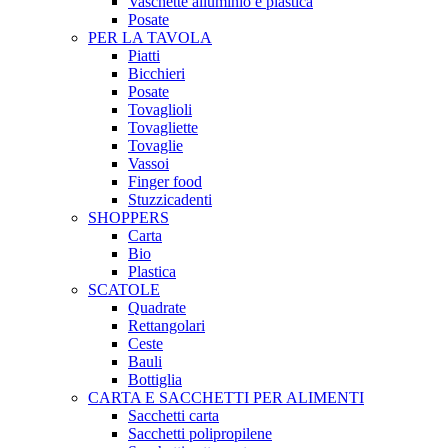
Vaschette alluminio e plastica
Posate
PER LA TAVOLA
Piatti
Bicchieri
Posate
Tovaglioli
Tovagliette
Tovaglie
Vassoi
Finger food
Stuzzicadenti
SHOPPERS
Carta
Bio
Plastica
SCATOLE
Quadrate
Rettangolari
Ceste
Bauli
Bottiglia
CARTA E SACCHETTI PER ALIMENTI
Sacchetti carta
Sacchetti polipropilene