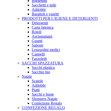
Bigliettini
Sacchetti e tulle
Addobbi
Barattoli e vasetti
PRODOTTI PER L'IGIENE E DETERGENTI
Detergenti
Carta Igienica
Rotoli
Asciugamani
Guanti
Sapone
Lenzuolini medici
Cappelli
Fazzoletti
SACCHI SPAZZATURA
Sacchi plastica
Sacchio bio
Natale
Scatole
Addobbi
Piatti
Sacchi e buste
Shoppers Natale
Confezione Regalo
CONFEZIONE REGALO