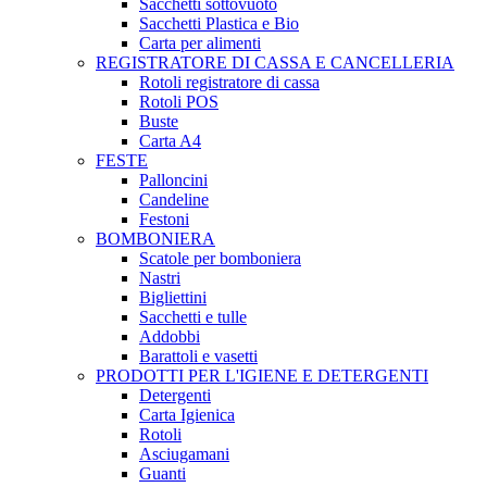
Sacchetti sottovuoto
Sacchetti Plastica e Bio
Carta per alimenti
REGISTRATORE DI CASSA E CANCELLERIA
Rotoli registratore di cassa
Rotoli POS
Buste
Carta A4
FESTE
Palloncini
Candeline
Festoni
BOMBONIERA
Scatole per bomboniera
Nastri
Bigliettini
Sacchetti e tulle
Addobbi
Barattoli e vasetti
PRODOTTI PER L'IGIENE E DETERGENTI
Detergenti
Carta Igienica
Rotoli
Asciugamani
Guanti