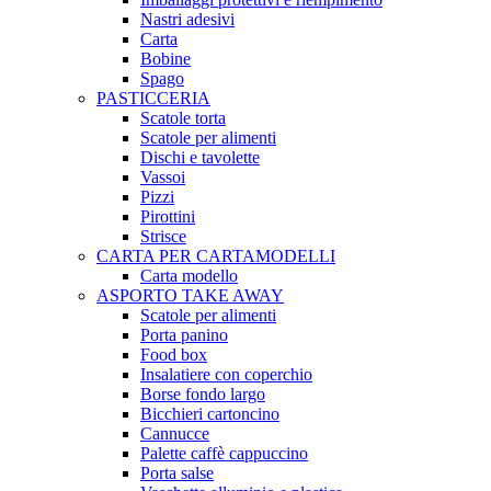
Nastri adesivi
Carta
Bobine
Spago
PASTICCERIA
Scatole torta
Scatole per alimenti
Dischi e tavolette
Vassoi
Pizzi
Pirottini
Strisce
CARTA PER CARTAMODELLI
Carta modello
ASPORTO TAKE AWAY
Scatole per alimenti
Porta panino
Food box
Insalatiere con coperchio
Borse fondo largo
Bicchieri cartoncino
Cannucce
Palette caffè cappuccino
Porta salse