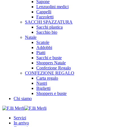
Sapone
Lenzuolini medici
Cappelli
Fazzoletti
SACCHI SPAZZATURA
Sacchi plastica
Sacchio bio
Natale
Scatole
Addobbi
Piatti
Sacchi e buste
Shoppers Natale
Confezione Regalo
CONFEZIONE REGALO
Carta regalo
Nastri
Biglietti
Shoppers e buste
Chi siamo
Servizi
In arrivo