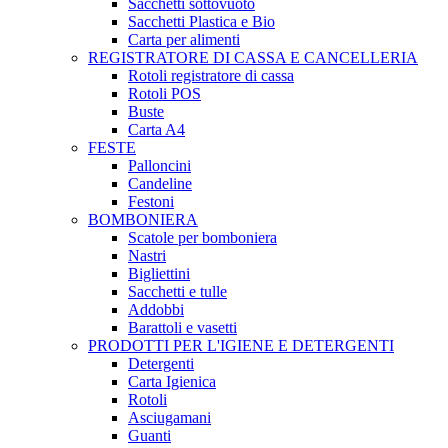
Sacchetti sottovuoto
Sacchetti Plastica e Bio
Carta per alimenti
REGISTRATORE DI CASSA E CANCELLERIA
Rotoli registratore di cassa
Rotoli POS
Buste
Carta A4
FESTE
Palloncini
Candeline
Festoni
BOMBONIERA
Scatole per bomboniera
Nastri
Bigliettini
Sacchetti e tulle
Addobbi
Barattoli e vasetti
PRODOTTI PER L'IGIENE E DETERGENTI
Detergenti
Carta Igienica
Rotoli
Asciugamani
Guanti