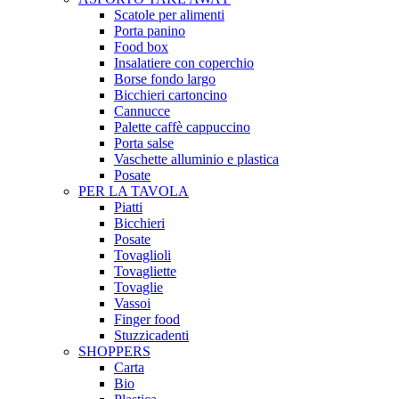
Scatole per alimenti
Porta panino
Food box
Insalatiere con coperchio
Borse fondo largo
Bicchieri cartoncino
Cannucce
Palette caffè cappuccino
Porta salse
Vaschette alluminio e plastica
Posate
PER LA TAVOLA
Piatti
Bicchieri
Posate
Tovaglioli
Tovagliette
Tovaglie
Vassoi
Finger food
Stuzzicadenti
SHOPPERS
Carta
Bio