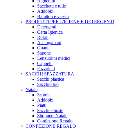
Bigliettini
Sacchetti e tulle
Addobbi
Barattoli e vasetti
PRODOTTI PER L'IGIENE E DETERGENTI
Detergenti
Carta Igienica
Rotoli
Asciugamani
Guanti
Sapone
Lenzuolini medici
Cappelli
Fazzoletti
SACCHI SPAZZATURA
Sacchi plastica
Sacchio bio
Natale
Scatole
Addobbi
Piatti
Sacchi e buste
Shoppers Natale
Confezione Regalo
CONFEZIONE REGALO