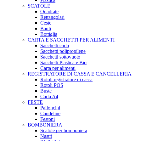
Plastica
SCATOLE
Quadrate
Rettangolari
Ceste
Bauli
Bottiglia
CARTA E SACCHETTI PER ALIMENTI
Sacchetti carta
Sacchetti polipropilene
Sacchetti sottovuoto
Sacchetti Plastica e Bio
Carta per alimenti
REGISTRATORE DI CASSA E CANCELLERIA
Rotoli registratore di cassa
Rotoli POS
Buste
Carta A4
FESTE
Palloncini
Candeline
Festoni
BOMBONIERA
Scatole per bomboniera
Nastri