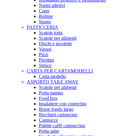
Nastri adesivi
Carta
Bobine
Spago
PASTICCERIA
Scatole torta
Scatole per alimenti
Dischi e tavolette
Vassoi
Pizzi
Pirottini
Strisce
CARTA PER CARTAMODELLI
Carta modello
ASPORTO TAKE AWAY
Scatole per alimenti
Porta panino
Food box
Insalatiere con coperchio
Borse fondo largo
Bicchieri cartoncino
Cannucce
Palette caffè cappuccino
Porta salse