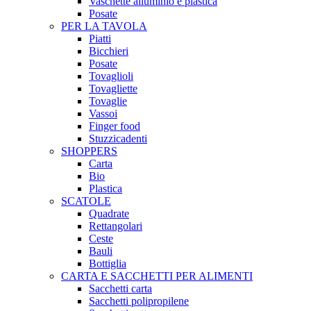
Vaschette alluminio e plastica
Posate
PER LA TAVOLA
Piatti
Bicchieri
Posate
Tovaglioli
Tovagliette
Tovaglie
Vassoi
Finger food
Stuzzicadenti
SHOPPERS
Carta
Bio
Plastica
SCATOLE
Quadrate
Rettangolari
Ceste
Bauli
Bottiglia
CARTA E SACCHETTI PER ALIMENTI
Sacchetti carta
Sacchetti polipropilene