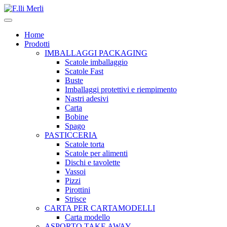
Home
Prodotti
IMBALLAGGI PACKAGING
Scatole imballaggio
Scatole Fast
Buste
Imballaggi protettivi e riempimento
Nastri adesivi
Carta
Bobine
Spago
PASTICCERIA
Scatole torta
Scatole per alimenti
Dischi e tavolette
Vassoi
Pizzi
Pirottini
Strisce
CARTA PER CARTAMODELLI
Carta modello
ASPORTO TAKE AWAY