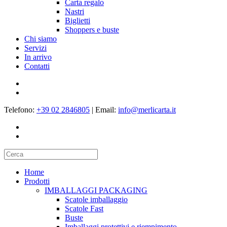
Carta regalo
Nastri
Biglietti
Shoppers e buste
Chi siamo
Servizi
In arrivo
Contatti
Telefono:
+39 02 2846805
|
Email:
info@merlicarta.it
Home
Prodotti
IMBALLAGGI PACKAGING
Scatole imballaggio
Scatole Fast
Buste
Imballaggi protettivi e riempimento