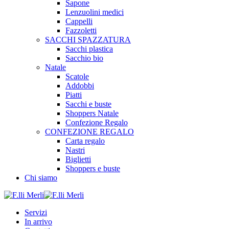
Sapone
Lenzuolini medici
Cappelli
Fazzoletti
SACCHI SPAZZATURA
Sacchi plastica
Sacchio bio
Natale
Scatole
Addobbi
Piatti
Sacchi e buste
Shoppers Natale
Confezione Regalo
CONFEZIONE REGALO
Carta regalo
Nastri
Biglietti
Shoppers e buste
Chi siamo
Servizi
In arrivo