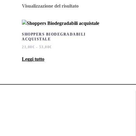
Visualizzazione del risultato
SHOPPERS BIODEGRADABILI
ACQUISTALE
FASCIA
21,00
€
-
53,00
€
DI
PREZZO:
Leggi tutto
DA
21,00€
A
53,00€