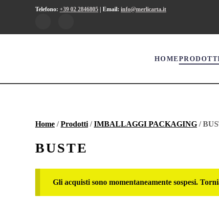
Telefono:
+39 02 2846805
|
Email:
info@merlicarta.it
HOME
PRODOTT
Home
/
Prodotti
/
IMBALLAGGI PACKAGING
/ BU
BUSTE
Gli acquisti sono momentaneamente sospesi. Torni