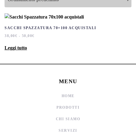
SACCHI SPAZZATURA 70×100 ACQUISTALI
FASCIA
38,00
€
-
50,00
€
DI
PREZZO:
Leggi tutto
DA
38,00€
A
50,00€
MENU
HOME
PRODOTTI
CHI SIAMO
SERVIZI