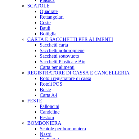
Plastica
SCATOLE
Quadrate
Rettangolari
Ceste
Bauli
Bottiglia
CARTA E SACCHETTI PER ALIMENTI
Sacchetti carta
Sacchetti polipropilene
Sacchetti sottovuoto
Sacchetti Plastica e Bio
Carta per alimenti
REGISTRATORE DI CASSA E CANCELLERIA
Rotoli registratore di cassa
Rotoli POS
Buste
Carta A4
FESTE
Palloncini
Candeline
Festoni
BOMBONIERA
Scatole per bomboniera
Nastri