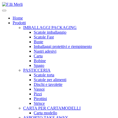
Home
Prodotti
IMBALLAGGI PACKAGING
Scatole imballaggio
Scatole Fast
Buste
Imballaggi protettivi e riempimento
Nastri adesivi
Carta
Bobine
Spago
PASTICCERIA
Scatole torta
Scatole per alimenti
Dischi e tavolette
Vassoi
Pizzi
Pirottini
Strisce
CARTA PER CARTAMODELLI
Carta modello
ASPORTO TAKE AWAY