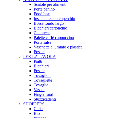
Scatole per alimenti
Porta panino
Food box
Insalatiere con coperchio
Borse fondo largo
Bicchieri cartoncino
Cannucce
Palette caffè cappuccino
Porta salse
Vaschette alluminio e plastica
Posate
PER LA TAVOLA
Piatti
Bicchieri
Posate
Tovaglioli
Tovagliette
Tovaglie
Vassoi
Finger food
Stuzzicadenti
SHOPPERS
Carta
Bio