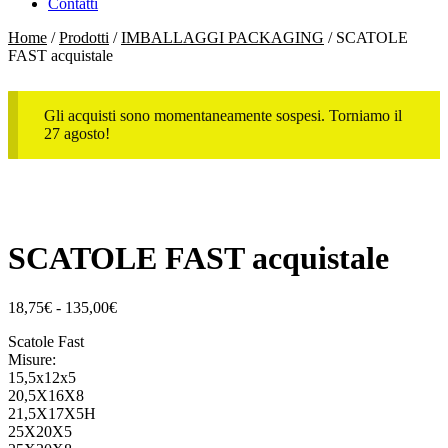
Contatti
Home
/
Prodotti
/
IMBALLAGGI PACKAGING
/ SCATOLE
FAST acquistale
Gli acquisti sono momentaneamente sospesi. Torniamo il
27 agosto!
SCATOLE FAST acquistale
Fascia
18,75
€
-
135,00
€
di
Scatole Fast
prezzo:
Misure:
da
15,5x12x5
18,75€
20,5X16X8
a
21,5X17X5H
135,00€
25X20X5