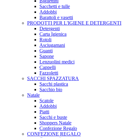
Bigliettini
Sacchetti e tulle
Addobbi
Barattoli e vasetti
PRODOTTI PER L'IGIENE E DETERGENTI
Detergenti
Carta Igienica
Rotoli
Asciugamani
Guanti
Sapone
Lenzuolini medici
Cappelli
Fazzoletti
SACCHI SPAZZATURA
Sacchi plastica
Sacchio bio
Natale
Scatole
Addobbi
Piatti
Sacchi e buste
Shoppers Natale
Confezione Regalo
CONFEZIONE REGALO