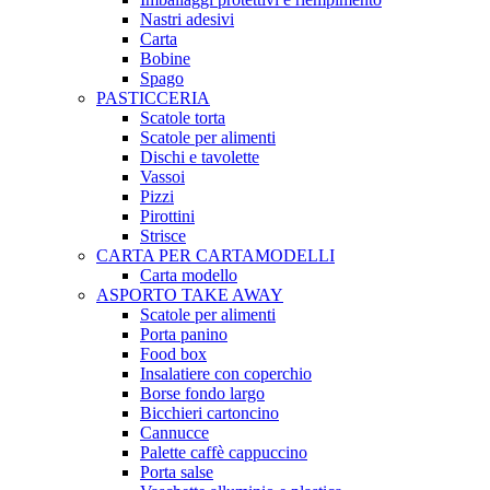
Nastri adesivi
Carta
Bobine
Spago
PASTICCERIA
Scatole torta
Scatole per alimenti
Dischi e tavolette
Vassoi
Pizzi
Pirottini
Strisce
CARTA PER CARTAMODELLI
Carta modello
ASPORTO TAKE AWAY
Scatole per alimenti
Porta panino
Food box
Insalatiere con coperchio
Borse fondo largo
Bicchieri cartoncino
Cannucce
Palette caffè cappuccino
Porta salse