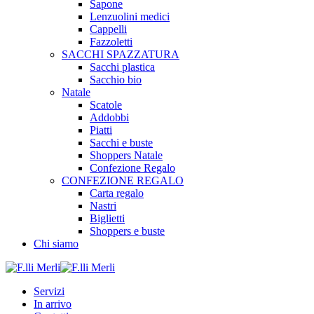
Sapone
Lenzuolini medici
Cappelli
Fazzoletti
SACCHI SPAZZATURA
Sacchi plastica
Sacchio bio
Natale
Scatole
Addobbi
Piatti
Sacchi e buste
Shoppers Natale
Confezione Regalo
CONFEZIONE REGALO
Carta regalo
Nastri
Biglietti
Shoppers e buste
Chi siamo
Servizi
In arrivo