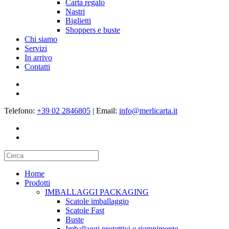
Carta regalo
Nastri
Biglietti
Shoppers e buste
Chi siamo
Servizi
In arrivo
Contatti
Telefono:
+39 02 2846805
|
Email:
info@merlicarta.it
Home
Prodotti
IMBALLAGGI PACKAGING
Scatole imballaggio
Scatole Fast
Buste
Imballaggi protettivi e riempimento