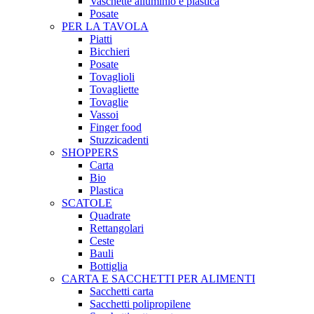
Vaschette alluminio e plastica
Posate
PER LA TAVOLA
Piatti
Bicchieri
Posate
Tovaglioli
Tovagliette
Tovaglie
Vassoi
Finger food
Stuzzicadenti
SHOPPERS
Carta
Bio
Plastica
SCATOLE
Quadrate
Rettangolari
Ceste
Bauli
Bottiglia
CARTA E SACCHETTI PER ALIMENTI
Sacchetti carta
Sacchetti polipropilene