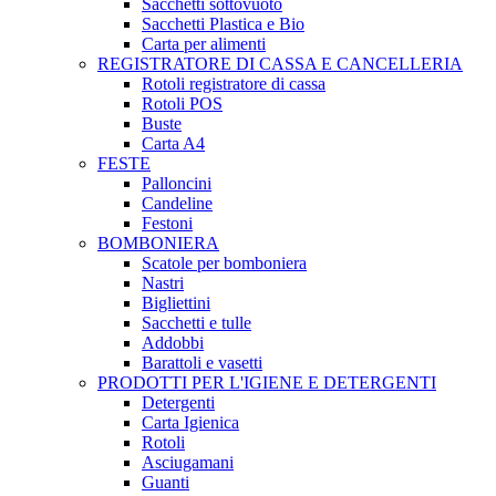
Sacchetti sottovuoto
Sacchetti Plastica e Bio
Carta per alimenti
REGISTRATORE DI CASSA E CANCELLERIA
Rotoli registratore di cassa
Rotoli POS
Buste
Carta A4
FESTE
Palloncini
Candeline
Festoni
BOMBONIERA
Scatole per bomboniera
Nastri
Bigliettini
Sacchetti e tulle
Addobbi
Barattoli e vasetti
PRODOTTI PER L'IGIENE E DETERGENTI
Detergenti
Carta Igienica
Rotoli
Asciugamani
Guanti