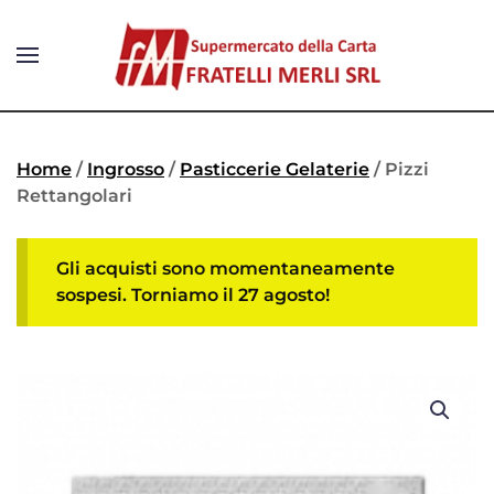
Home
/
Ingrosso
/
Pasticcerie Gelaterie
/ Pizzi
Rettangolari
Gli acquisti sono momentaneamente
sospesi. Torniamo il 27 agosto!