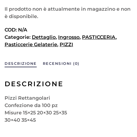
Il prodotto non è attualmente in magazzino e non
è disponibile.
COD:
N/A
Categorie:
Dettaglio
,
Ingrosso
,
PASTICCERIA
,
Pasticcerie Gelaterie
,
PIZZI
DESCRIZIONE
RECENSIONI (0)
DESCRIZIONE
Pizzi Rettangolari
Confezione da 100 pz
Misure 15×25 20×30 25×35
30×40 35×45