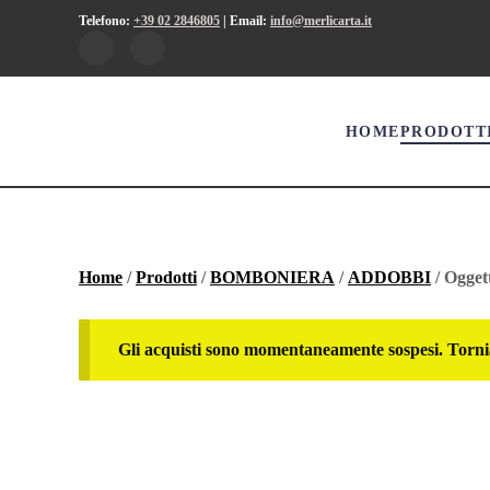
Telefono:
+39 02 2846805
|
Email:
info@merlicarta.it
HOME
PRODOTT
Home
/
Prodotti
/
BOMBONIERA
/
ADDOBBI
/ Oggett
Gli acquisti sono momentaneamente sospesi. Torni