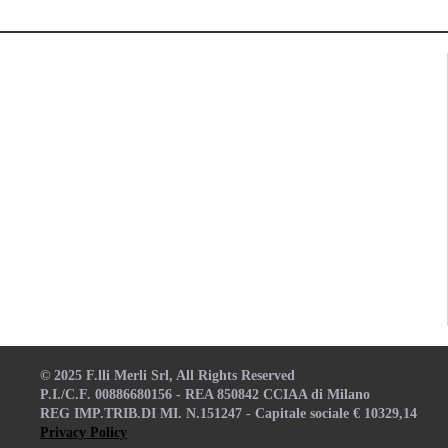
© 2025 F.lli Merli Srl, All Rights Reserved
P.I./C.F. 00886680156 - REA 850842 CCIAA di Milano
REG IMP.TRIB.DI MI. N.151247 - Capitale sociale € 10329,14
Privacy Policy